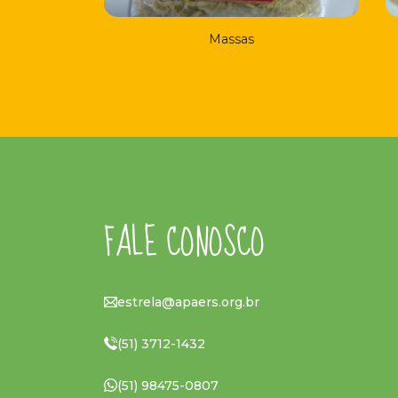
Massas
FALE CONOSCO
estrela@apaers.org.br
(51) 3712-1432
(51) 98475-0807