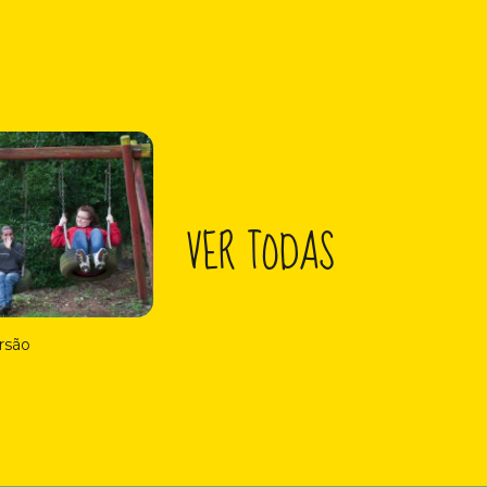
VER TODAS
rsão