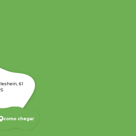
leshein, 61
RS
como chegar